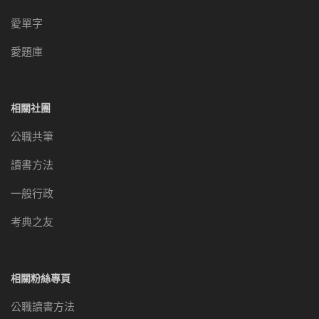
愛單字
愛題庫
相關社團
公職共筆
讀書方法
一般行政
考典之友
相關粉絲專頁
公職讀書方法