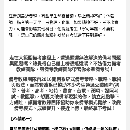
江青釗最近發現，有些學生熬夜苦讀，早上精神不好；他強
調，指考第一天早上考物理、化學，如果精神不好、考不出實
力，可能會影響其他科目。他提醒考生「寧可早起、不要晚
睡」，讓自己的體能和精神狀態在考試當下達到最好。
走在大範圍備考旅程上，
遭遇遲遲無法解決的備考問題
與阻礙嗎？總覺得自己離上榜很遙遠嗎？不妨借力備考
教練團隊，讓備考教練團隊帶著你來準備考試！
備考教練團隊自2016開創系統式備考策略、戰略、戰術
與戰法，而該套體系已協助不少考生通過公職國考(初
等、普考、高考、地特、農會、台電、漢翔、證照考
試、教甄等)，想要突破備考現狀的你，請立刻點擊下
方網址，讓備考教練團隊協助你來備考模式健診、改變
備考模式、成績提升、接近上榜，最終拿下考試！
【✍情形一】
目前國家考試成績距離上榜只有1/4差距，但經過一年的拼搏，