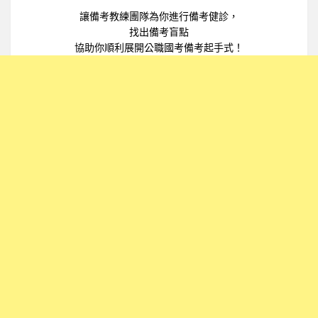
讓備考教練團隊為你進行備考健診，
找出備考盲點
協助你順利展開公職國考備考起手式！