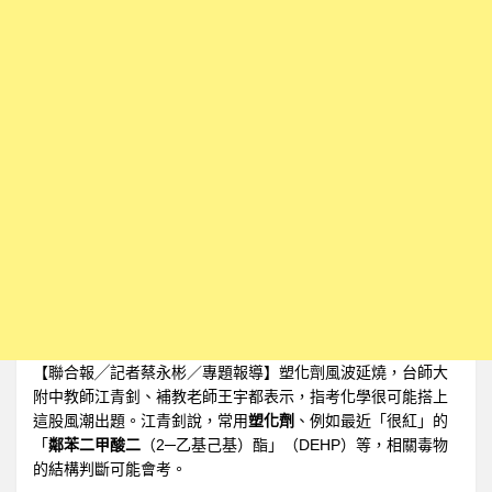
【聯合報╱記者蔡永彬／專題報導】塑化劑風波延燒，台師大
附中教師江青釗、補教老師王宇都表示，指考化學很可能搭上
這股風潮出題。江青釗說，常用
塑化劑
、例如最近「很紅」的
「
鄰苯二甲酸二
（2─乙基己基）酯」（DEHP）等，相關毒物
的結構判斷可能會考。