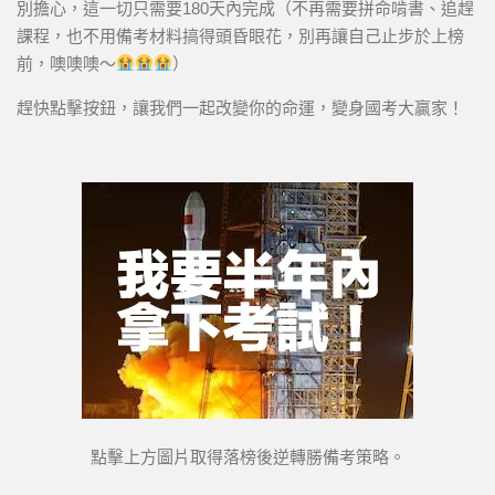
別擔心，這一切只需要180天內完成（不再需要拼命啃書、追趕
課程，也不用備考材料搞得頭昏眼花，別再讓自己止步於上榜
前，噢噢噢～
）
趕快點擊按鈕，讓我們一起改變你的命運，變身國考大贏家！
點擊上方圖片取得落榜後逆轉勝備考策略。