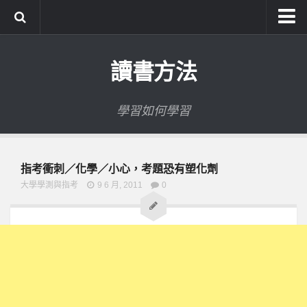
系統式讀書方法影音課程
讀書方法
公職考試輔導計畫
公職考試上榜者軌跡
學習如何學習
數位協同商城
指考衝刺／化學／小心，考題恐有塑化劑
大學學測與指考
9 6 月, 2011
0