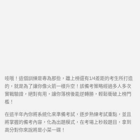
哇哦！這個訓練是專為那些，離上榜還有1/4差距的考生所打造
的，就是為了讓你像火箭一樣升空！該備考策略經過多人多次
實戰驗證，絕對有用，讓你落榜後能逆轉勝，輕鬆衝破上榜門
檻！
在這半年內你將系統化來準備考試，逐步熟練考試重點，並且
將掌握的備考內容，化為出題模式，在考場上秒殺題目，拿到
高分對你來說將是小菜一碟！