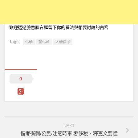
歡迎透過臉書臉言框留下你的看法與想要討論的內容
Tags:
化學
塑化劑
大學指考
0
NEXT
指考衝刺/公民/注意時事 奢侈稅、釋憲文要懂