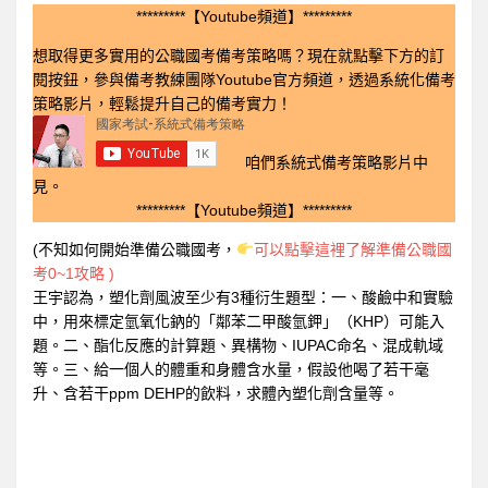
*********【Youtube頻道】*********
想取得更多實用的公職國考備考策略嗎？現在就點擊下方的訂
閱按鈕，參與備考教練團隊Youtube官方頻道，透過系統化備考
策略影片，輕鬆提升自己的備考實力！
咱們系統式備考策略影片中
見。
*********【Youtube頻道】*********
(不知如何開始準備公職國考，
可以點擊這裡了解準備公職國
考0~1攻略 )
王宇認為，塑化劑風波至少有3種衍生題型：一、酸鹼中和實驗
中，用來標定氫氧化鈉的「鄰苯二甲酸氫鉀」（KHP）可能入
題。二、酯化反應的計算題、異構物、IUPAC命名、混成軌域
等。三、給一個人的體重和身體含水量，假設他喝了若干毫
升、含若干ppm DEHP的飲料，求體內塑化劑含量等。