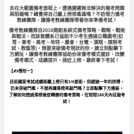
走在大範圍備考旅程上，
遭遇遲遲無法解決的備考問題
與阻礙嗎？總覺得自己離上榜很遙遠嗎？不妨借力備考
教練團隊，讓備考教練團隊帶著你來準備考試！
備考教練團隊自2016開創系統式備考策略、戰略、戰術
與戰法，而該套體系已協助不少考生通過公職國考(初
等、普考、高考、地特、農會、台電、漢翔、證照考
試、教甄等)，想要突破備考現狀的你，請立刻點擊下
方網址，讓備考教練團隊協助你來備考模式健診、改變
備考模式、成績提升、接近上榜，最終拿下考試！
【✍情形一】
目前國家考試成績距離上榜只有1/4差距，但經過一年的拼搏，
仍未突破門檻。不想再讓落榜來敲門嗎？立即點擊下方連結，
了解如何透過落榜後逆轉勝的備考策略，在短短180天內征服考
試！