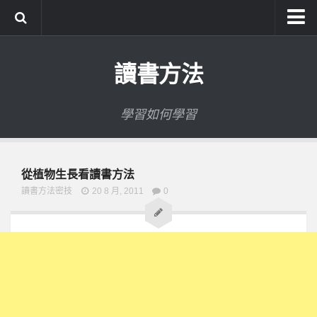
系統式讀書方法影音課程
讀書方法
公職考試輔導計畫
公職考試上榜者軌跡
學習如何學習
數位協同商城
從植物生長看讀書方法
讀書方法密技
20 8 月, 2011
0