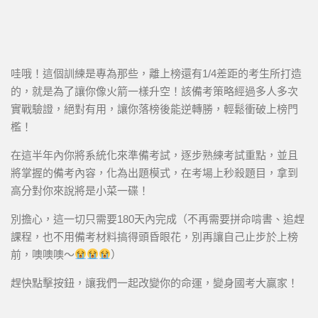
哇哦！這個訓練是專為那些，離上榜還有1/4差距的考生所打造
的，就是為了讓你像火箭一樣升空！該備考策略經過多人多次
實戰驗證，絕對有用，讓你落榜後能逆轉勝，輕鬆衝破上榜門
檻！
在這半年內你將系統化來準備考試，逐步熟練考試重點，並且
將掌握的備考內容，化為出題模式，在考場上秒殺題目，拿到
高分對你來說將是小菜一碟！
別擔心，這一切只需要180天內完成（不再需要拼命啃書、追趕
課程，也不用備考材料搞得頭昏眼花，別再讓自己止步於上榜
前，噢噢噢～
）
趕快點擊按鈕，讓我們一起改變你的命運，變身國考大贏家！