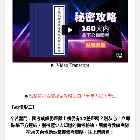
☻
點擊這裡索取秘密攻略讓自己半年內拿下考試
【✍情形二】
辛苦奮鬥，國考成績仍距離上榜仍有1/2差距嗎？別灰心！立即
點擊下方連結，獲得極少人知道的備考秘訣，讓備考教練團隊
在90天內協助你掌握備考策略，往上榜邁進！