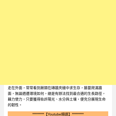
走在外面，常常看到蕨類在磚牆夾縫中求生存，藤蔓爬滿牆
面，無論週遭環境如何，總是有辦法找到最合適的生長路徑，
藉力使力，只要獲得些許陽光、水分與土壤，便充分展現生命
的韌性。
*********【Youtube頻道】*********