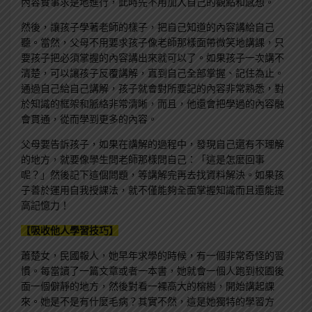
內容實事求是地進行，此時先不用加入自己的觀點和感想。
然後，讓孩子學著老師的樣子，把自己知道的內容講給自己
聽。當然，父母不用要求孩子像老師那樣面帶微笑地講課，只
要孩子把必須掌握的內容講出來就可以了。如果孩子一次講不
清楚，可以讓孩子反覆講解，直到自己全部掌握、記住為止。
通過自己給自己講解，孩子就會對所要記的內容非常熟悉，對
於知識的框架和脈絡非常清晰，而且，他還會把學過的內容融
會貫通，從而學到更多的內容。
父母要告訴孩子，如果在講解的過程中，發現自己還有不理解
的地方，就要像學生問老師那樣問自己：「這是怎麼回事
呢？」然後記下這個問題，等講解完再去找資料解決。如果孩
子善於運用自我授課法，就不僅能夠全面掌握知識而且還能提
高記憶力！
【吸收他人學習技巧】
蕭楚女，民國報人，她早年求學的時候，有一個非常奇怪的習
慣。每當讀了一篇文章或者一本書，她就會一個人跑到校園後
面一個僻靜的地方，然後對看一裸高大的榕樹，開始講起課
來。她是不是有什麼毛病？其實不然，這是她獨特的學習方