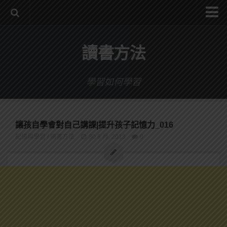
系統式讀書方法影音課程
讀書方法
公職考試輔導計畫
公職考試上榜者軌跡
學習如何學習
數位協同商城
讓孩自學會對自己講課|提升孩子記憶力_016
記憶與學習
/
讀書方法
30 8 月, 2013
0