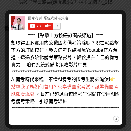
讓孩子學會聽書(觀後感)|提升孩子記憶力_015
發佈留言
****【點擊上方按鈕訂閱該頻道】****
想取得更多實用的公職國考備考策略嗎？現在就點擊
留言
*
下方的訂閱按鈕，參與備考教練團隊Youtube官方頻
道，透過系統化備考策略影片，輕鬆提升自己的備考
實力！ 咱們系統式備考策略影片中見。
*************************************************************
AI備考時代來臨，不懂AI備考的國考生將被淘汰!
顯示名稱
*
電子郵件地址
*
點擊我了解如何善用AI來準備國家考試，讓準備國考
能如虎添翼!
，目前已超過百位國考生偷偷在使用AI國
考備考策略，引爆備考思維
個人網站網址
*************************************************************