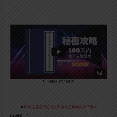
☻
點擊這裡索取秘密攻略讓自己半年內拿下考試
【✍情形二】