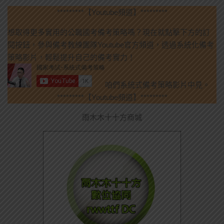
*********【Youtube頻道】*********
想取得更多實用的公職國考備考策略嗎？現在就點擊下方的訂
閱按鈕，參與備考教練團隊Youtube官方頻道，透過系統化備考
策略影片，輕鬆提升自己的備考實力！
咱們系統式備考策略影片中見。
*********【Youtube頻道】*********
雨木木十十方商城