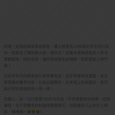
哇哦！這個訓練是專為那些，離上榜還有1/4差距的考生所打造
的，就是為了讓你像火箭一樣升空！該備考策略經過多人多次
實戰驗證，絕對有用，讓你落榜後能逆轉勝，輕鬆衝破上榜門
檻！
在這半年內你將系統化來準備考試，逐步熟練考試重點，並且
將掌握的備考內容，化為出題模式，在考場上秒殺題目，拿到
高分對你來說將是小菜一碟！
別擔心，這一切只需要180天內完成（不再需要拼命啃書、追趕
課程，也不用備考材料搞得頭昏眼花，別再讓自己止步於上榜
前，噢噢噢～
）