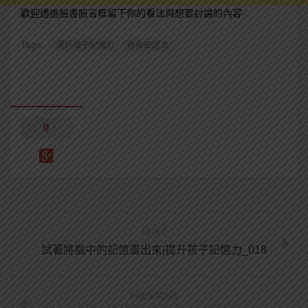
歡迎透過臉書臉言框留下你的看法與想要討論的內容
Tags:
提升孩子記憶力
自我面述法
0
NEXT
試著將腦中的記憶畫出來|提升孩子記憶力_018
PREVIOUS