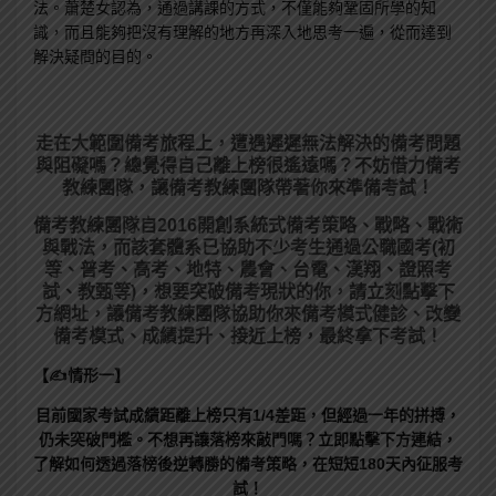
法。蕭楚女認為，通過講課的方式，不僅能夠鞏固所學的知
識，而且能夠把沒有理解的地方再深入地思考一遍，從而達到
解決疑問的目的。
走在大範圍備考旅程上，
遭遇遲遲無法解決的備考問題
與阻礙嗎？總覺得自己離上榜很遙遠嗎？不妨借力備考
教練團隊，讓備考教練團隊帶著你來準備考試！
備考教練團隊自2016開創系統式備考策略、戰略、戰術
與戰法，而該套體系已協助不少考生通過公職國考(初
等、普考、高考、地特、農會、台電、漢翔、證照考
試、教甄等)，想要突破備考現狀的你，請立刻點擊下
方網址，讓備考教練團隊協助你來備考模式健診、改變
備考模式、成績提升、接近上榜，最終拿下考試！
【✍情形一】
目前國家考試成績距離上榜只有1/4差距，但經過一年的拼搏，
仍未突破門檻。不想再讓落榜來敲門嗎？立即點擊下方連結，
了解如何透過落榜後逆轉勝的備考策略，在短短180天內征服考
試！