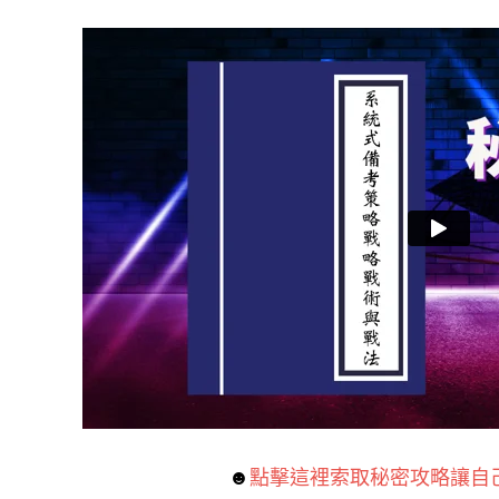
☻
點擊這裡索取秘密攻略讓自