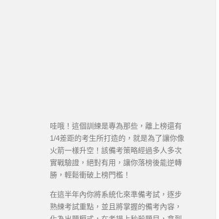
哇哦！這個訓練是專為那些，離上榜還有
1/4差距的考生所打造的，就是為了讓你像
火箭一樣升空！該備考策略經過多人多次
實戰驗證，絕對有用，讓你落榜後能逆轉
勝，輕鬆衝破上榜門檻！
在這半年內你將系統化來準備考試，逐步
熟練考試重點，並且將掌握的備考內容，
化為出題模式，在考場上秒殺題目，拿到