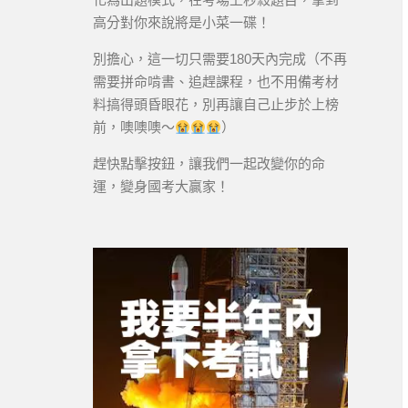
高分對你來說將是小菜一碟！
別擔心，這一切只需要180天內完成（不再
需要拼命啃書、追趕課程，也不用備考材
料搞得頭昏眼花，別再讓自己止步於上榜
前，噢噢噢～
）
趕快點擊按鈕，讓我們一起改變你的命
運，變身國考大贏家！