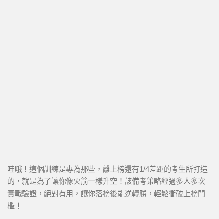
哇哦！這個訓練是專為那些，離上榜還有1/4差距的考生所打造
的，就是為了讓你像火箭一樣升空！該備考策略經過多人多次
實戰驗證，絕對有用，讓你落榜後能逆轉勝，輕鬆衝破上榜門
檻！