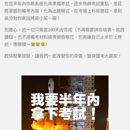
在這半年內你將系統化來準備考試，逐步熟練考試重點，並且
將掌握的備考內容，化為出題模式，在考場上秒殺題目，拿到
高分對你來說將是小菜一碟！
別擔心，這一切只需要180天內完成（不再需要拼命啃書、追趕
課程，也不用備考材料搞得頭昏眼花，別再讓自己止步於上榜
前，噢噢噢～
）
趕快點擊按鈕，讓我們一起改變你的命運，變身國考大贏家！