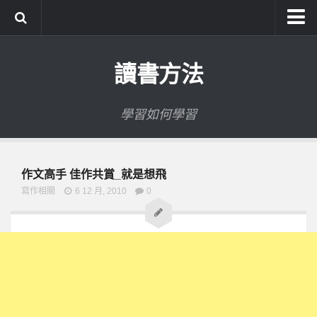
系統式讀書方法影音課程
讀書方法
公職考試輔導計畫
公職考試上榜者軌跡
學習如何學習
數位協同商城
作文高手 佳作共賞_就是想飛
寫作相關
6 12 月, 2010
0