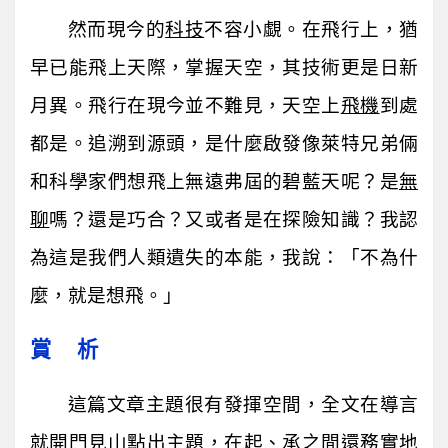
然而現今的
科技
不容小覷。在飛行上，猶
早已能飛上天際，掌握天空，其技術更是日新
月異。飛行在現今並不難見，天空上
飛機
到處
都是。追溯到源頭，是什麼啟發像萊特兄弟倆
和科學家們想飛上無遠弗屆的碧藍天呢？是
無
聊
嗎？還是巧合？又或者是在探險知識？我認
為這是我們人類遺失的本能，我說：「不為什
麼，就是想飛。」
賞 析
這篇文章主題很有發揮空間，全文在導言
就開門見山點出主題，在起、承之間還務實地