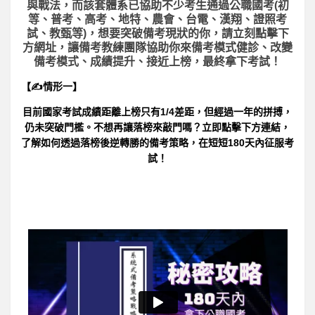
與戰法，而該套體系已協助不少考生通過公職國考(初
等、普考、高考、地特、農會、台電、漢翔、證照考
試、教甄等)，想要突破備考現狀的你，請立刻點擊下
方網址，讓備考教練團隊協助你來備考模式健診、改變
備考模式、成績提升、接近上榜，最終拿下考試！
【✍情形一】
目前國家考試成績距離上榜只有1/4差距，但經過一年的拼搏，
仍未突破門檻。不想再讓落榜來敲門嗎？立即點擊下方連結，
了解如何透過落榜後逆轉勝的備考策略，在短短180天內征服考
試！