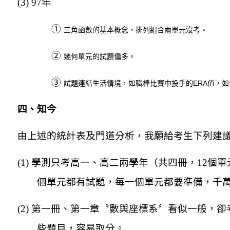
(3) 97
年
①
三角函數的基本概念，排列組合兩單元沒考。
②
幾何單元的試題偏多。
③
試題連結生活情境，如職棒比賽中投手的ERA值，
四、知今
由上述的統計表及門道分析，我願給考生下列建
(1)
學測只考高一、高二兩學年（共四冊，12個
個單元都有試題，每一個單元都要準備，千
(2)
第一冊、第一章〝數與座標系〞看似一般，卻
些題目，容易取分。