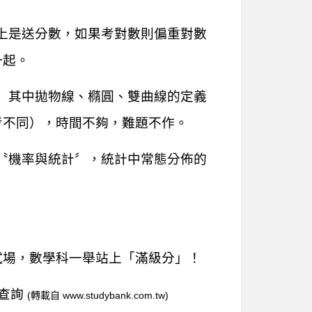
上是送分數，如果考對數則偏重對數
一起。
〞其中拋物線、橢圓、雙曲線的定義
考不同），時間不夠，難題不作。
〝機率與統計〞，統計中常態分佈的
試場，數學科一舉站上「滿級分」！
網查詢
(轉載自
www.studybank.com.tw
)