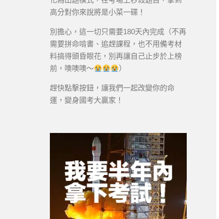
高分對你來說將是小菜一碟！
別擔心，這一切只需要180天內完成（不再
需要拼命啃書、追趕課程，也不用備考材
料搞得頭昏眼花，別再讓自己止步於上榜
前，噢噢噢～
）
趕快點擊按鈕，讓我們一起改變你的命
運，變身國考大贏家！