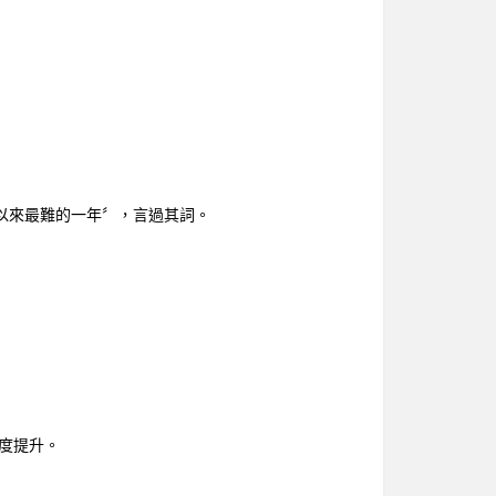
史以來最難的一年〞，言過其詞。
度提升。