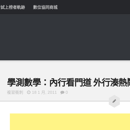
考試上榜者軌跡
數位協同商城
學測數學：內行看門道 外行湊熱
複習衝刺
18 1 月, 2011
0