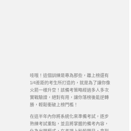
哇哦！這個訓練是專為那些，離上榜還有
1/4差距的考生所打造的，就是為了讓你像
火箭一樣升空！該備考策略經過多人多次
實戰驗證，絕對有用，讓你落榜後能逆轉
勝，輕鬆衝破上榜門檻！
在這半年內你將系統化來準備考試，逐步
熟練考試重點，並且將掌握的備考內容，
化為出題模式，在考場上秒殺題目，拿到