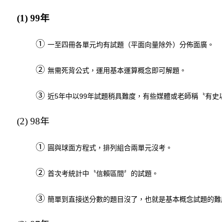
(1) 99
年
①
一至四冊各單元均有試題（平面向量除外）分佈面廣。
②
無需死背公式，運用基本運算概念即可解題。
③
近5年中以99年試題稍具難度，有些媒體或老師稱〝有
(2) 98
年
①
圓與球面方程式，排列組合兩單元沒考。
②
首次考統計中〝信賴區間〞的試題。
③
簡單到直接送分數的題目沒了，也就是基本概念試題的難