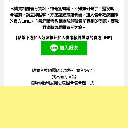
已購買相關備考資料，卻毫無頭緒，不知如何著手！還沒踏上
考場前，請立即點擊下方按鈕或掃描條碼，加入備考教練團隊
的官方LINE，向我們備考教練團隊傾訴目前遇到的問題，讓我
們協助你展開備考之旅。
【點擊下方加入好友按鈕加入備考教練團隊的官方LINE】
****【點擊上方按鈕訂閱該頻道】****
讓備考教練團隊為你進行備考健診，
想取得更多實用的公職國考備考策略嗎？現在就點擊
找出備考盲點
下方的訂閱按鈕，參與備考教練團隊Youtube官方頻
協助你順利展開公職國考備考起手式！
道，透過系統化備考策略影片，輕鬆提升自己的備考
實力！ 咱們系統式備考策略影片中見。
*************************************************************
AI備考時代來臨，不懂AI備考的國考生將被淘汰!
點擊我了解如何善用AI來準備國家考試，讓準備國考
能如虎添翼!
，目前已超過百位國考生偷偷在使用AI國