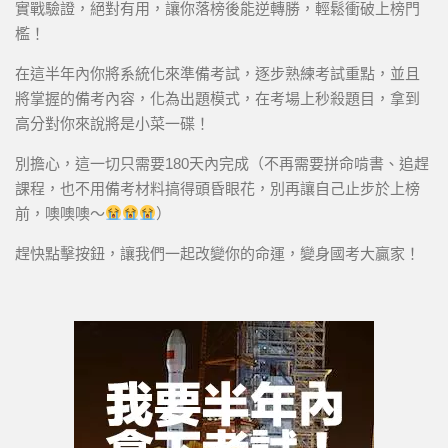
實戰驗證，絕對有用，讓你落榜後能逆轉勝，輕鬆衝破上榜門
檻！
在這半年內你將系統化來準備考試，逐步熟練考試重點，並且
將掌握的備考內容，化為出題模式，在考場上秒殺題目，拿到
高分對你來說將是小菜一碟！
別擔心，這一切只需要180天內完成（不再需要拼命啃書、追趕
課程，也不用備考材料搞得頭昏眼花，別再讓自己止步於上榜
前，噢噢噢～
）
趕快點擊按鈕，讓我們一起改變你的命運，變身國考大贏家！