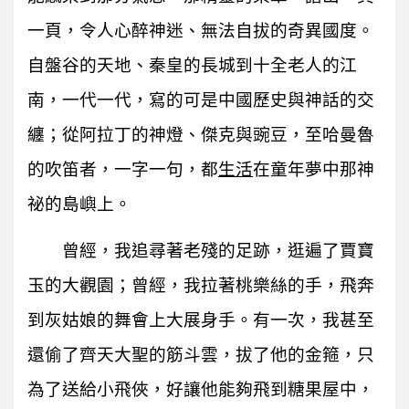
一頁，令人心醉神迷、無法自拔的奇異國度。
自盤谷的天地、秦皇的長城到十全老人的江
南，一代一代，寫的可是中國歷史與神話的交
纏；從阿拉丁的神燈、傑克與豌豆，至哈曼魯
的吹笛者，一字一句，都
生活
在童年夢中那神
祕的島嶼上。
曾經，我追尋著老殘的足跡，逛遍了賈寶
玉的大觀園；曾經，我拉著桃樂絲的手，飛奔
到灰姑娘的舞會上大展身手。有一次，我甚至
還偷了齊天大聖的筋斗雲，拔了他的金箍，只
為了送給小飛俠，好讓他能夠飛到糖果屋中，