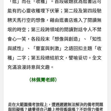
「逛」而在「收穫」。首段破題就為逛書店可
能有的心靈收穫埋下伏筆；第二段及第四段馳
騁天馬行空的想像，藉由逛書店進入了閱讀無
垠的時空；第三段跨領域的閱讀對話令人不禁
會心一笑，各段段末「想像與創造」、「知性
與感性」、「豐富與刺激」之語回扣主題「收
穫」二字；第五段總結前文，譬喻妥切。全文
充滿浪漫詩意與文趣。
（林佩菁老師）
走在大範圍備考旅程上，
遭遇遲遲無法解決的備考問題
與阻礙嗎？總覺得自己離上榜很遙遠嗎？不妨借力備考