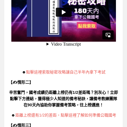
☻
點擊這裡索取秘密攻略讓自己半年內拿下考試
【✍情形二】
辛苦奮鬥，國考成績仍距離上榜仍有1/2差距嗎？別灰心！立即
點擊下方連結，獲得極少人知道的備考秘訣，讓備考教練團隊
在90天內協助你掌握備考策略，往上榜邁進！
☻
距離上榜還有1/2的差距，點擊這裡了解如何準備公職國考
【✍情形三】