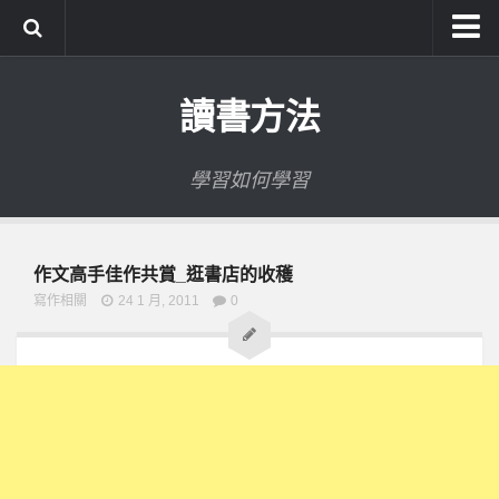
系統式讀書方法影音課程
讀書方法
公職考試輔導計畫
公職考試上榜者軌跡
學習如何學習
數位協同商城
作文高手佳作共賞_逛書店的收穫
寫作相關
24 1 月, 2011
0