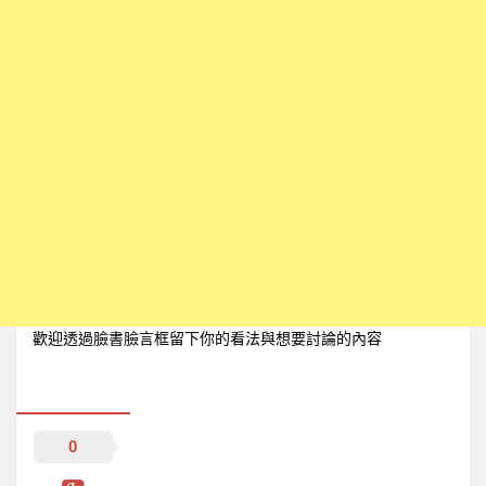
考備考策略，引爆備考思維
*************************************************************
歡迎透過臉書臉言框留下你的看法與想要討論的內容
0