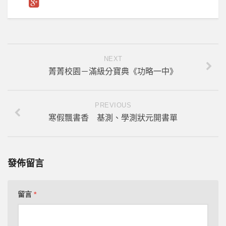
NEXT
菁菁校園－滿級分寶典《功略一中》
PREVIOUS
寒假飄書香 基測、學測狀元開書單
發佈留言
留言
*