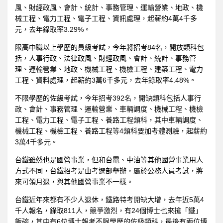
風、財經政風、會計、統計、事務管理、運輸營業、地政、機
械工程、電力工程、電子工程、資訊處理，起薪約4萬4千多
元，去年錄取率3.29%。
限高中職以上學歷的員級考試，今年將招考84名，開放類科包
括，人事行政、法律政風、財經政風、會計、統計、事務管
理、運輸營業、地政、機械工程、機檢工程、建築工程、電力
工程、資料處理，起薪約3萬6千多元，去年錄取率4.48%。
不限學歷的佐級考試，今年招考392名，開缺類科包括人事行
政、會計、事務管理、運輸營業、車輛調度、機械工程、機檢
工程、電力工程、電子工程、養路工程類科，其中車輛調度、
機械工程、機檢工程、養路工程等4類科要加考體測驗，起薪約
3萬4千多元。
台鐵雖然也是國營事業，但和台電、中油等其他國營事業用人
方式不同，台鐵招考是由考選部舉辦，屬於公務人員考試，將
來可領月退，與其他國營事業不一樣。
台鐵近年來都有不少人退休，鐵路特考開缺大增，去年近5萬4
千人報名，錄取811人，競爭激烈，有24個博士也來搶「鐵」
飯碗，其中有6位博士報考不限學歷的佐級類科，最後有兩位博