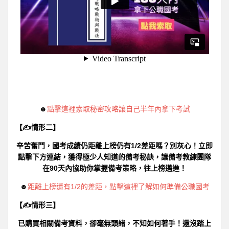
☻
點擊這裡索取秘密攻略讓自己半年內拿下考試
【✍情形二】
辛苦奮鬥，國考成績仍距離上榜仍有1/2差距嗎？別灰心！立即
點擊下方連結，獲得極少人知道的備考秘訣，讓備考教練團隊
在90天內協助你掌握備考策略，往上榜邁進！
☻
距離上榜還有1/2的差距，點擊這裡了解如何準備公職國考
【✍情形三】
已購買相關備考資料，卻毫無頭緒，不知如何著手！還沒踏上