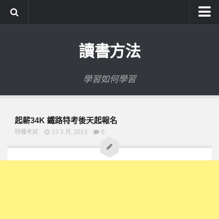
系統式讀書方法影音課程
讀書方法
公職考試輔導計畫
公職考試上榜者軌跡
學習如何學習
數位協同商城
起薪34K 鐵路特考後天起報名
特種考試
13 3 月, 2013
0