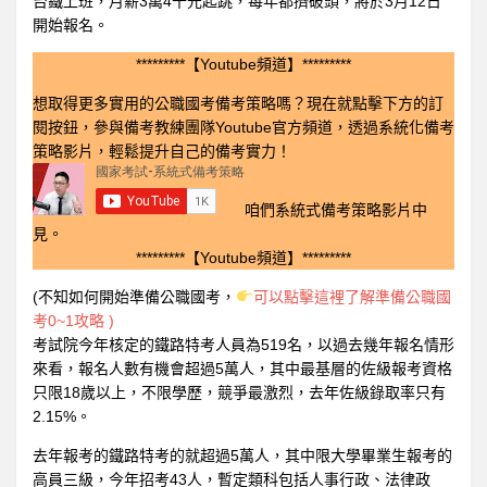
台鐵上班，月薪3萬4千元起跳，每年都擠破頭，將於3月12日
開始報名。
*********【Youtube頻道】*********
想取得更多實用的公職國考備考策略嗎？現在就點擊下方的訂
閱按鈕，參與備考教練團隊Youtube官方頻道，透過系統化備考
策略影片，輕鬆提升自己的備考實力！
咱們系統式備考策略影片中
見。
*********【Youtube頻道】*********
(不知如何開始準備公職國考，
可以點擊這裡了解準備公職國
考0~1攻略 )
考試院今年核定的鐵路特考人員為519名，以過去幾年報名情形
來看，報名人數有機會超過5萬人，其中最基層的佐級報考資格
只限18歲以上，不限學歷，競爭最激烈，去年佐級錄取率只有
2.15%。
去年報考的鐵路特考的就超過5萬人，其中限大學畢業生報考的
高員三級，今年招考43人，暫定類科包括人事行政、法律政