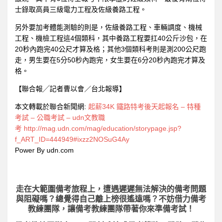
士錄取高員三級電力工程及佐級養路工程。
另外要加考體能測驗的則是，佐級養路工程、車輛調度、機械
工程、機檢工程這4個類科，其中養路工程要扛40公斤沙包，在
20秒內跑完40公尺才算及格；其他3個類科考則是測200公尺跑
走，男生要在5分50秒內跑完，女生要在6分20秒內跑完才算及
格。
【聯合報╱記者曹以會／台北報導】
本文轉載於聯合新聞網:
起薪34K 鐵路特考後天起報名 – 特種
考試 – 公職考試 – udn文教職
考
http://mag.udn.com/mag/education/storypage.jsp?
f_ART_ID=444949#ixzz2NOSuG4Ay
Power By udn.com
走在大範圍備考旅程上，
遭遇遲遲無法解決的備考問題
與阻礙嗎？總覺得自己離上榜很遙遠嗎？不妨借力備考
教練團隊，讓備考教練團隊帶著你來準備考試！