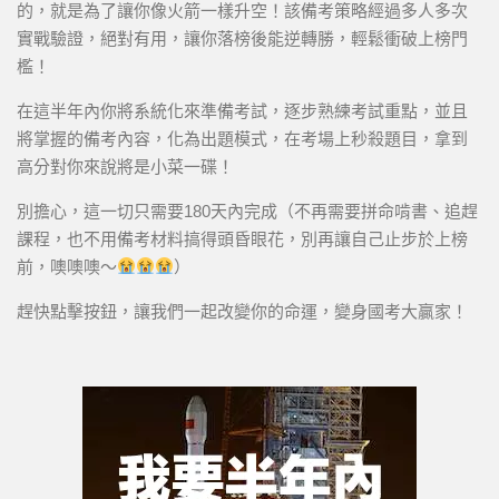
的，就是為了讓你像火箭一樣升空！該備考策略經過多人多次
實戰驗證，絕對有用，讓你落榜後能逆轉勝，輕鬆衝破上榜門
檻！
在這半年內你將系統化來準備考試，逐步熟練考試重點，並且
將掌握的備考內容，化為出題模式，在考場上秒殺題目，拿到
高分對你來說將是小菜一碟！
別擔心，這一切只需要180天內完成（不再需要拼命啃書、追趕
課程，也不用備考材料搞得頭昏眼花，別再讓自己止步於上榜
前，噢噢噢～
）
趕快點擊按鈕，讓我們一起改變你的命運，變身國考大贏家！