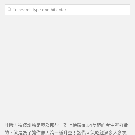
哇哦！這個訓練是專為那些，離上榜還有1/4差距的考生所打造
的，就是為了讓你像火箭一樣升空！該備考策略經過多人多次