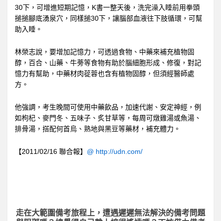
30下，可增進短期記憶，K書一整天後，洗完澡入睡前用拳頭
搥搥腳底湧泉穴，同樣搥30下，讓腦部血液往下肢循環，可幫
助入睡。
林榮志說，要增加記憶力，可透過食物、中藥來補充植物固
醇，百合、山藥、牛蒡等食物有助於腦細胞形成、修復，對記
憶力有幫助，中藥材肉蓯蓉也含有植物固醇，但須經醫師處
方。
他強調，考生晚間可使用中藥飲品，加速代謝、安定神經，例
如枸杞、麥門冬、五味子、炙甘草等，每周可燉雞湯或魚湯、
排骨湯，搭配何首烏、熟地與黑豆等藥材，補充體力。
【2011/02/16 聯合報】
@
http://udn.com/
走在大範圍備考旅程上，
遭遇遲遲無法解決的備考問題