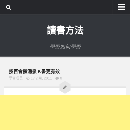
系統式讀書方法影音課程
讀書方法
公職考試輔導計畫
公職考試上榜者軌跡
學習如何學習
數位協同商城
按百會搥湧泉 K書更有效
學習成長
17 2 月, 2011
0