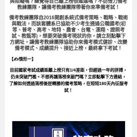
與阻礙嗎？總覺得自己離上榜很遙遠嗎？不妨借力備考
教練團隊，讓備考教練團隊帶著你來準備考試！
備考教練團隊自2016開創系統式備考策略、戰略、戰術
與戰法，而該套體系已協助不少考生通過公職國考(初
等、普考、高考、地特、農會、台電、漢翔、證照考
試、教甄等)，想要突破備考現狀的你，請立刻點擊下
方網址，讓備考教練團隊協助你來備考模式健診、改變
備考模式、成績提升、接近上榜，最終拿下考試！
【✍情形一】
目前國家考試成績距離上榜只有1/4差距，但經過一年的拼搏，
仍未突破門檻。不想再讓落榜來敲門嗎？立即點擊下方連結，
了解如何透過落榜後逆轉勝的備考策略，在短短180天內征服考
試！