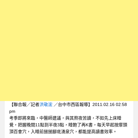
【聯合報╱記者
洪敬浤
／台中市西區報導】2011.02.16 02:58
pm
考季即將來臨，中醫師建議，與其熬夜苦讀，不如先上床睡
覺，把握晚間11點到半夜3點，睡飽了再K書，每天早起按摩頭
頂百會穴，入睡前搥搥腳底湧泉穴，都能提高讀書效率。