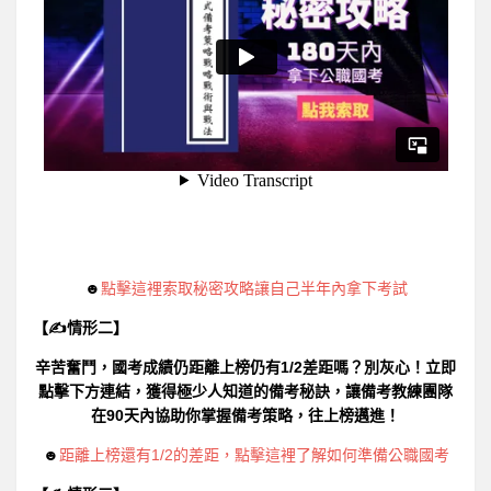
☻
點擊這裡索取秘密攻略讓自己半年內拿下考試
【✍情形二】
辛苦奮鬥，國考成績仍距離上榜仍有1/2差距嗎？別灰心！立即
點擊下方連結，獲得極少人知道的備考秘訣，讓備考教練團隊
在90天內協助你掌握備考策略，往上榜邁進！
☻
距離上榜還有1/2的差距，點擊這裡了解如何準備公職國考