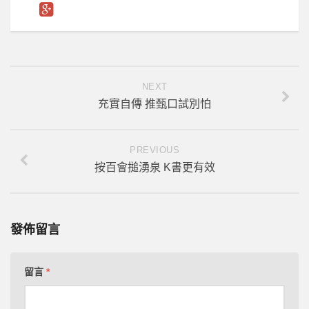
NEXT
充實自傳 推甄口試別怕
PREVIOUS
按百會搥湧泉 K書更有效
發佈留言
留言
*