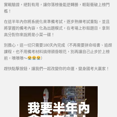
實戰驗證，絕對有用，讓你落榜後能逆轉勝，輕鬆衝破上榜門
檻！
在這半年內你將系統化來準備考試，逐步熟練考試重點，並且
將掌握的備考內容，化為出題模式，在考場上秒殺題目，拿到
高分對你來說將是小菜一碟！
別擔心，這一切只需要180天內完成（不再需要拼命啃書、追趕
課程，也不用備考材料搞得頭昏眼花，別再讓自己止步於上榜
前，噢噢噢～
）
趕快點擊按鈕，讓我們一起改變你的命運，變身國考大贏家！