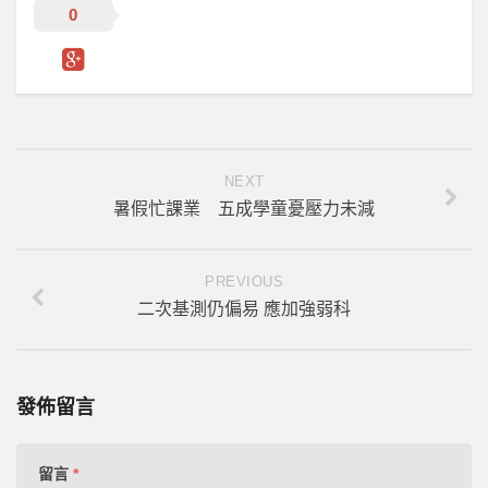
0
NEXT
暑假忙課業 五成學童憂壓力未減
PREVIOUS
二次基測仍偏易 應加強弱科
發佈留言
留言
*