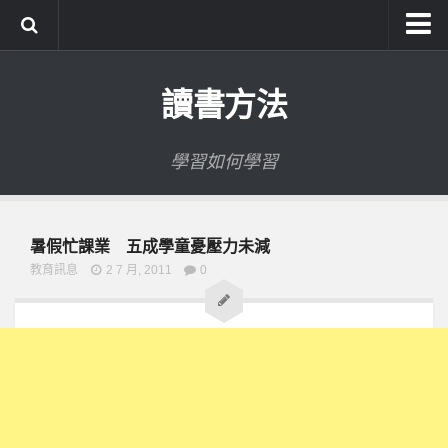
系統式讀書方法影音課程
讀書方法
公職考試輔導計畫
公職考試上榜者軌跡
學習如何學習
數位協同商城
暑假忙課業 五成學童憂壓力未減
教育訊息
2 7 月, 2011
0