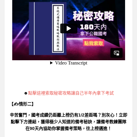
☻
點擊這裡索取秘密攻略讓自己半年內拿下考試
【✍情形二】
辛苦奮鬥，國考成績仍距離上榜仍有1/2差距嗎？別灰心！立即
點擊下方連結，獲得極少人知道的備考秘訣，讓備考教練團隊
在90天內協助你掌握備考策略，往上榜邁進！