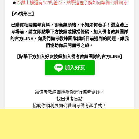
☻
距離上榜還有1/2的差距，點擊這裡了解如何準備公職國考
****【點擊上方按鈕訂閱該頻道】****
【✍情形三】
想取得更多實用的公職國考備考策略嗎？現在就點擊
已購買相關備考資料，卻毫無頭緒，不知如何著手！還沒踏上
下方的訂閱按鈕，參與備考教練團隊Youtube官方頻
考場前，請立即點擊下方按鈕或掃描條碼，加入備考教練團隊
道，透過系統化備考策略影片，輕鬆提升自己的備考
的官方LINE，向我們備考教練團隊傾訴目前遇到的問題，讓我
實力！ 咱們系統式備考策略影片中見。
們協助你展開備考之旅。
*************************************************************
【點擊下方加入好友按鈕加入備考教練團隊的官方LINE】
AI備考時代來臨，不懂AI備考的國考生將被淘汰!
點擊我了解如何善用AI來準備國家考試，讓準備國考
能如虎添翼!
，目前已超過百位國考生偷偷在使用AI國
考備考策略，引爆備考思維
*************************************************************
讓備考教練團隊為你進行備考健診，
找出備考盲點
協助你順利展開公職國考備考起手式！