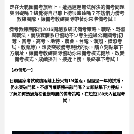
走在大範圍備考旅程上，
遭遇遲遲無法解決的備考問題
與阻礙嗎？總覺得自己離上榜很遙遠嗎？不妨借力備考
教練團隊，讓備考教練團隊帶著你來準備考試！
備考教練團隊自2016開創系統式備考策略、戰略、戰術
與戰法，而該套體系已協助不少考生通過公職國考(初
等、普考、高考、地特、農會、台電、漢翔、證照考
試、教甄等)，想要突破備考現狀的你，請立刻點擊下
方網址，讓備考教練團隊協助你來備考模式健診、改變
備考模式、成績提升、接近上榜，最終拿下考試！
【✍情形一】
目前國家考試成績距離上榜只有1/4差距，但經過一年的拼搏，
仍未突破門檻。不想再讓落榜來敲門嗎？立即點擊下方連結，
了解如何透過落榜後逆轉勝的備考策略，在短短180天內征服考
試！