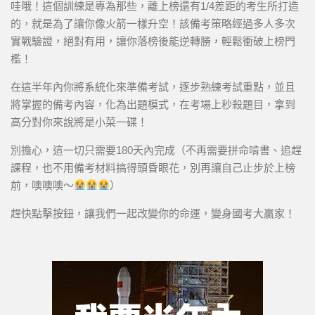
哇哦！這個訓練是專為那些，離上榜還有1/4差距的考生所打造
的，就是為了讓你像火箭一樣升空！該備考策略經過多人多次
實戰驗證，絕對有用，讓你落榜後能逆轉勝，輕鬆衝破上榜門
檻！
在這半年內你將系統化來準備考試，逐步熟練考試重點，並且
將掌握的備考內容，化為出題模式，在考場上秒殺題目，拿到
高分對你來說將是小菜一碟！
別擔心，這一切只需要180天內完成（不再需要拼命啃書、追趕
課程，也不用備考材料搞得頭昏眼花，別再讓自己止步於上榜
前，噢噢噢～
）
趕快點擊按鈕，讓我們一起改變你的命運，變身國考大贏家！