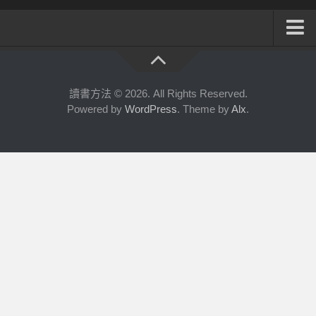
系統式讀書方法影音課程
公職考試輔導計畫
讀書方法 © 2026. All Rights Reserved.
Powered by
WordPress
. Theme by
Alx
.
公職考試上榜者軌跡
數位協同商城