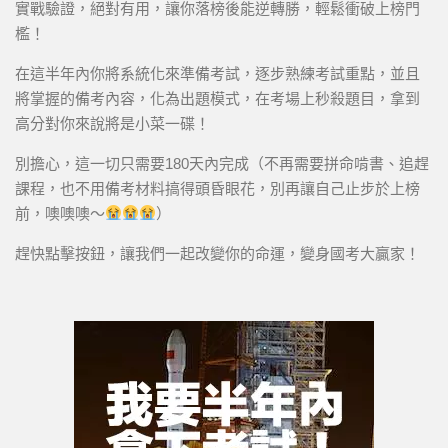
實戰驗證，絕對有用，讓你落榜後能逆轉勝，輕鬆衝破上榜門
檻！
在這半年內你將系統化來準備考試，逐步熟練考試重點，並且
將掌握的備考內容，化為出題模式，在考場上秒殺題目，拿到
高分對你來說將是小菜一碟！
別擔心，這一切只需要180天內完成（不再需要拼命啃書、追趕
課程，也不用備考材料搞得頭昏眼花，別再讓自己止步於上榜
前，噢噢噢～
）
趕快點擊按鈕，讓我們一起改變你的命運，變身國考大贏家！