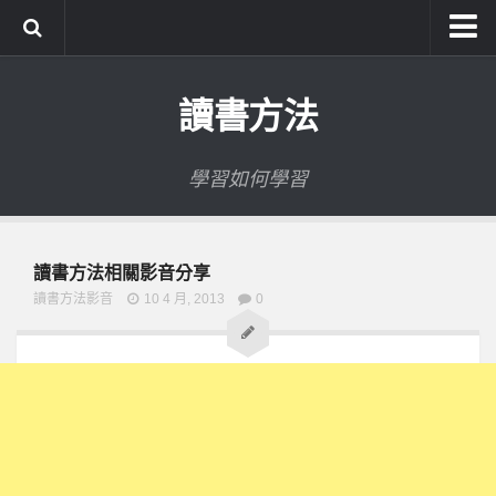
系統式讀書方法影音課程
讀書方法
公職考試輔導計畫
公職考試上榜者軌跡
學習如何學習
數位協同商城
讀書方法相關影音分享
讀書方法影音
10 4 月, 2013
0