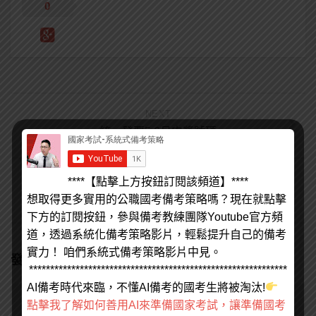
0
NEXT
統一發票5 6月中獎號碼
PREVIOUS
****【點擊上方按鈕訂閱該頻道】****
想要順利準備公職考試就得好好安撫你的腦
想取得更多實用的公職國考備考策略嗎？現在就點擊
下方的訂閱按鈕，參與備考教練團隊Youtube官方頻
道，透過系統化備考策略影片，輕鬆提升自己的備考
實力！ 咱們系統式備考策略影片中見。
發佈留言
*************************************************************
AI備考時代來臨，不懂AI備考的國考生將被淘汰!
留言
*
點擊我了解如何善用AI來準備國家考試，讓準備國考