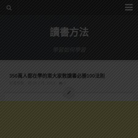
系統式讀書方法影音課程
讀書方法
公職考試輔導計畫
公職考試上榜者軌跡
學習如何學習
數位協同商城
350萬人都在學的東大家教讀書必勝100法則
好書推薦
25 7 月, 2013
0