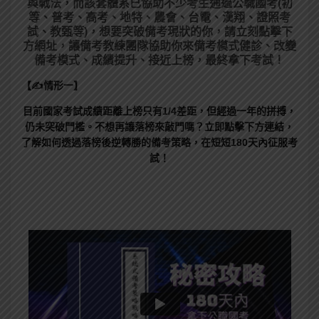
與戰法，而該套體系已協助不少考生通過公職國考(初
等、普考、高考、地特、農會、台電、漢翔、證照考
試、教甄等)，想要突破備考現狀的你，請立刻點擊下
方網址，讓備考教練團隊協助你來備考模式健診、改變
備考模式、成績提升、接近上榜，最終拿下考試！
【✍情形一】
目前國家考試成績距離上榜只有1/4差距，但經過一年的拼搏，
仍未突破門檻。不想再讓落榜來敲門嗎？立即點擊下方連結，
了解如何透過落榜後逆轉勝的備考策略，在短短180天內征服考
試！