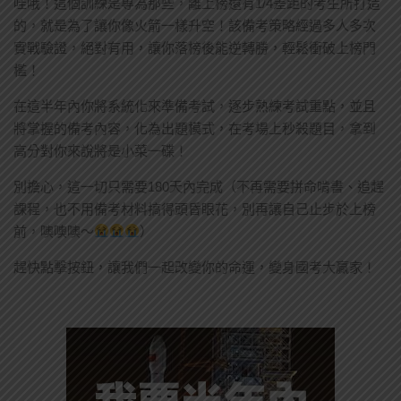
哇哦！這個訓練是專為那些，離上榜還有1/4差距的考生所打造
的，就是為了讓你像火箭一樣升空！該備考策略經過多人多次
實戰驗證，絕對有用，讓你落榜後能逆轉勝，輕鬆衝破上榜門
檻！
在這半年內你將系統化來準備考試，逐步熟練考試重點，並且
將掌握的備考內容，化為出題模式，在考場上秒殺題目，拿到
高分對你來說將是小菜一碟！
別擔心，這一切只需要180天內完成（不再需要拼命啃書、追趕
課程，也不用備考材料搞得頭昏眼花，別再讓自己止步於上榜
前，噢噢噢～
）
趕快點擊按鈕，讓我們一起改變你的命運，變身國考大贏家！