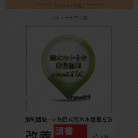
*********【Youtube頻道】*********
雨木木十十方商城