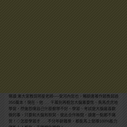
導讀:東大家教班明星老師──安河內哲也，暢銷書著作銷售超過
350萬本！現在，他
….
千萬別再輕忽大腦重要性、馬馬虎虎地
學習，然後怨嘆自己什麼都學不好。學習、考試是大腦最喜歡
做的事，只要和大腦有默契、彼此合作無間，讀書一點都不痛
苦！◇怎麼學習才
….
不分年齡職業，都能馬上發揮100%能力