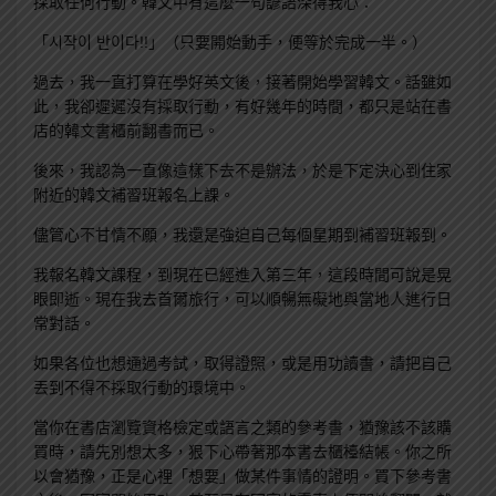
採取任何行動。韓文中有這麼一句諺語深得我心：
「시작이 반이다!!」（只要開始動手，便等於完成一半。）
過去，我一直打算在學好英文後，接著開始學習韓文。話雖如
此，我卻遲遲沒有採取行動，有好幾年的時間，都只是站在書
店的韓文書櫃前翻書而已。
後來，我認為一直像這樣下去不是辦法，於是下定決心到住家
附近的韓文補習班報名上課。
儘管心不甘情不願，我還是強迫自己每個星期到補習班報到。
我報名韓文課程，到現在已經進入第三年，這段時間可說是晃
眼即逝。現在我去首爾旅行，可以順暢無礙地與當地人進行日
常對話。
如果各位也想通過考試，取得證照，或是用功讀書，請把自己
丟到不得不採取行動的環境中。
當你在書店瀏覽資格檢定或語言之類的參考書，猶豫該不該購
買時，請先別想太多，狠下心帶著那本書去櫃檯結帳。你之所
以會猶豫，正是心裡「想要」做某件事情的證明。買下參考書