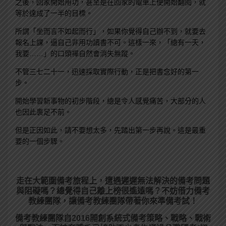
之後，回家開始用功，甚至是在回家的電車上便開始翻閱，就
等於達成了一半的目標。
所謂「坐而言不如起而行」，如果你覺得自己辦不到，就要去
報名上課，逼自己非用功讀書不可。這樣一來，「總有一天，
我要……」的口頭禪自然會消失無蹤。
不管三七二十一，迅速採取實際行動，正是把書念好的第一
步。
開始學習新事物的初步階段，總是令人感覺痛苦，大部分的人
也因此裹足不前。
但是正因如此，請不要想太多，先踏出第一步再說。這是最重
要的一個步驟。
走在大範圍備考旅程上，
遭遇遲遲無法解決的備考問題
與阻礙嗎？總覺得自己離上榜很遙遠嗎？不妨借力備考
教練團隊，讓備考教練團隊帶著你來準備考試！
備考教練團隊自2016開創系統式備考策略、戰略、戰術