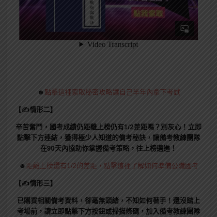
☻
點擊這裡索取秘密攻略讓自己半年內拿下考試
【✍情形二】
辛苦奮鬥，國考成績仍距離上榜仍有1/2差距嗎？別灰心！立即
點擊下方連結，獲得極少人知道的備考秘訣，讓備考教練團隊
在90天內協助你掌握備考策略，往上榜邁進！
☻
距離上榜還有1/2的差距，點擊這裡了解如何準備公職國考
【✍情形三】
已購買相關備考資料，卻毫無頭緒，不知如何著手！還沒踏上
考場前，請立即點擊下方按鈕或掃描條碼，加入備考教練團隊