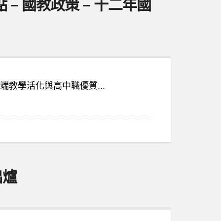
– 國教政策 – 十二年國
教學活化與高中職優質...
出爐