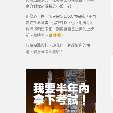
高分對你來說將是小菜一碟！
別擔心，這一切只需要180天內完成（不再
需要拼命啃書、追趕課程，也不用備考材
料搞得頭昏眼花，別再讓自己止步於上榜
前，噢噢噢～
）
趕快點擊按鈕，讓我們一起改變你的命
運，變身國考大贏家！