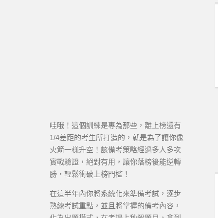
哇哦！這個訓練是專為那些，離上榜還有
1/4差距的考生所打造的，就是為了讓你像
火箭一樣升空！該備考策略經過多人多次
實戰驗證，絕對有用，讓你落榜後能逆轉
勝，輕鬆衝破上榜門檻！
在這半年內你將系統化來準備考試，逐步
熟練考試重點，並且將掌握的備考內容，
化為出題模式，在考場上秒殺題目，拿到