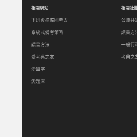
相關網站
相關社
下班後準備國考去
公職共
系統式備考策略
讀書方
讀書方法
一般行
愛考典之友
考典之
愛單字
愛題庫