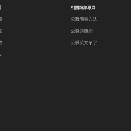
團
相關粉絲專頁
筆
公職讀書方法
法
公職題庫網
政
公職英文單字
友