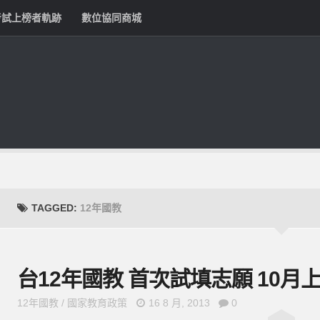
考試上榜者軌跡
數位協同商城
TAGGED:
12年國教
台12年國教 首次試填志願 10月
12年國教
/
國家教育政策
16 8 月, 2013
0