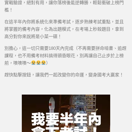
實戰驗證，絕對有用，讓你落榜後能逆轉勝，輕鬆衝破上榜門
檻！
在這半年內你將系統化來準備考試，逐步熟練考試重點，並且
將掌握的備考內容，化為出題模式，在考場上秒殺題目，拿到
高分對你來說將是小菜一碟！
別擔心，這一切只需要180天內完成（不再需要拼命啃書、追趕
課程，也不用備考材料搞得頭昏眼花，別再讓自己止步於上榜
前，噢噢噢～
）
趕快點擊按鈕，讓我們一起改變你的命運，變身國考大贏家！