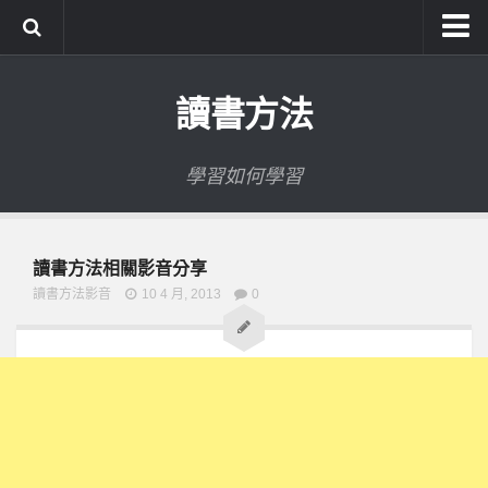
系統式讀書方法影音課程
讀書方法
公職考試輔導計畫
公職考試上榜者軌跡
學習如何學習
數位協同商城
讀書方法相關影音分享
讀書方法影音
10 4 月, 2013
0