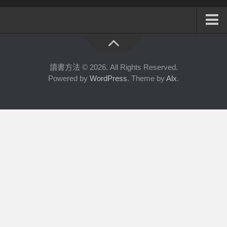
系統式讀書方法影音課程
公職考試輔導計畫
讀書方法 © 2026. All Rights Reserved.
Powered by
WordPress
. Theme by
Alx
.
公職考試上榜者軌跡
數位協同商城