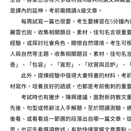
是課內的延伸，考前需精讀A級文章。
每周試寫一篇也很要，考生要練習在5分鐘內
麗雲也說，收集相關題目、素材、佳句名言很重
經驗，或探討社會角色、關懷自然環境。考生可
人與自然等主題，收集相關題目、素材、佳句名
善」、「包容」、「寬恕」、「欣賞與忌妒」、
此外，提煉經驗中值得大書特書的材料，考
材寫作，培養良好的語感，也都是考前衝刺的重
考試時也有撇步，陳興建議，面對新詩散文
先後、句型或修辭法入手解題。至於閱讀測驗，
後看、或看看這一節選的段落出自哪一篇文章，
思。也可先看選項敘述，有助快速掌握文章要點