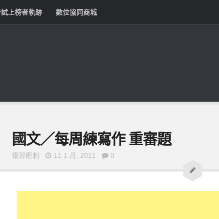
考試上榜者軌跡
數位協同商城
國文／每周練寫作 重審題
複習衝刺
11 1 月, 2011
0