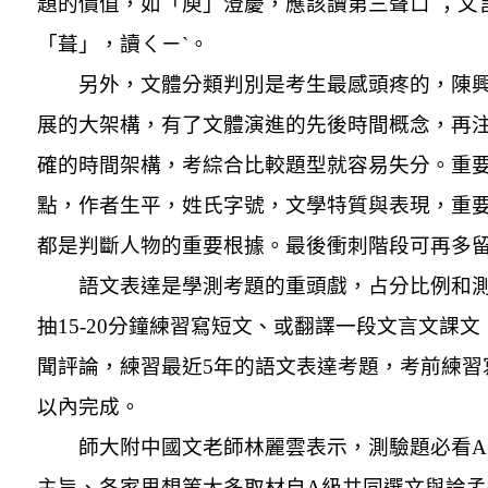
題的價值，如「庾」澄慶，應該讀第三聲ㄩˇ；文
「葺」，讀ㄑㄧ
ˋ
。
另外，文體分類判別是考生最感頭疼的，陳
展的大架構，有了文體演進的先後時間概念，再
確的時間架構，考綜合比較題型就容易失分。重
點，作者生平，姓氏字號，文學特質與表現，重
都是判斷人物的重要根據。最後衝刺階段可再多
語文表達是學測考題的重頭戲，占分比例和測
抽15-20分鐘練習寫短文、或翻譯一段文言文課文、
聞評論，練習最近5年的語文表達考題，考前練習寫
以內完成。
師大附中國文老師林麗雲表示，測驗題必看
主旨、各家思想等大多取材自A級共同選文與論