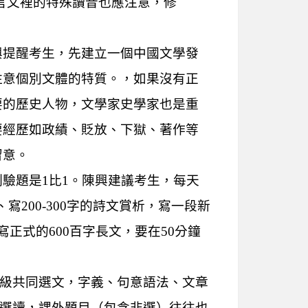
言文裡的特殊讀音也應注意，修
興提醒考生，先建立一個中國文學發
注意個別文體的特質。，如果沒有正
要的歷史人物，文學家史學家也是重
要經歷如政績、貶放、下獄、著作等
留意。
驗題是1比1。陳興建議考生，每天
寫200-300字的詩文賞析，寫一段新
正式的600百字長文，要在50分鐘
A級共同選文，字義、句意語法、文章
孟選讀，課外題目（包含非選）往往也