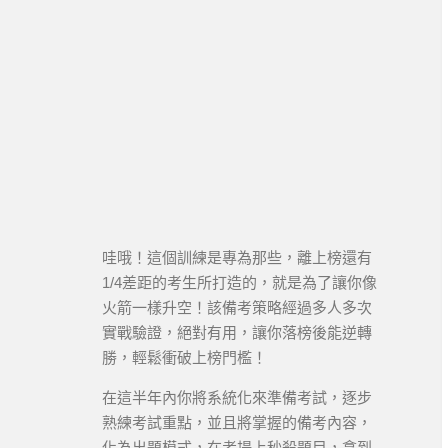
哇哦！這個訓練是專為那些，離上榜還有
1/4差距的考生所打造的，就是為了讓你像
火箭一樣升空！該備考策略經過多人多次
實戰驗證，絕對有用，讓你落榜後能逆轉
勝，輕鬆衝破上榜門檻！
在這半年內你將系統化來準備考試，逐步
熟練考試重點，並且將掌握的備考內容，
化為出題模式，在考場上秒殺題目，拿到