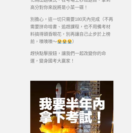
高分對你來說將是小菜一碟！
別擔心，這一切只需要180天內完成（不再
需要拼命啃書、追趕課程，也不用備考材
料搞得頭昏眼花，別再讓自己止步於上榜
前，噢噢噢～
）
趕快點擊按鈕，讓我們一起改變你的命
運，變身國考大贏家！