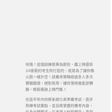
哇哦！這個訓練是專為那些，離上榜還有
1/4差距的考生所打造的，就是為了讓你像
火箭一樣升空！該備考策略經過多人多次
實戰驗證，絕對有用，讓你落榜後能逆轉
勝，輕鬆衝破上榜門檻！
在這半年內你將系統化來準備考試，逐步
熟練考試重點，並且將掌握的備考內容，
化為出題模式，在考場上秒殺題目，拿到