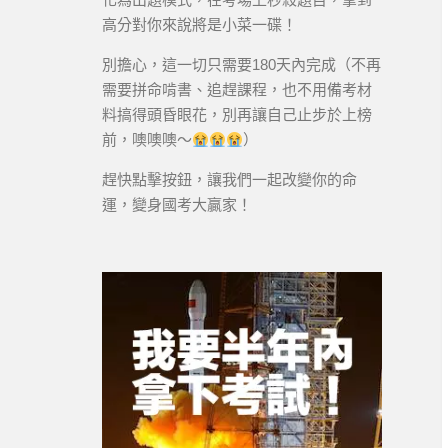
高分對你來說將是小菜一碟！
別擔心，這一切只需要180天內完成（不再
需要拼命啃書、追趕課程，也不用備考材
料搞得頭昏眼花，別再讓自己止步於上榜
前，噢噢噢～
）
趕快點擊按鈕，讓我們一起改變你的命
運，變身國考大贏家！