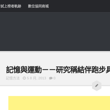
考試上榜者軌跡
數位協同商城
記憶與運動－－研究稱結伴跑步
記憶方法
5 8 月, 2013
0