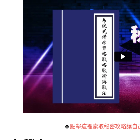
☻
點擊這裡索取秘密攻略讓自